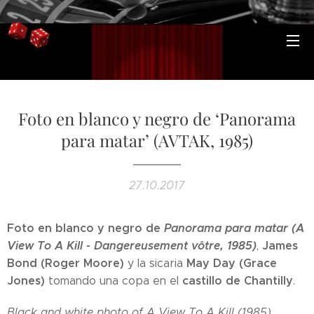
Foto en blanco y negro de ‘Panorama
para matar’ (AVTAK, 1985)
27.10.2017
Foto en blanco y negro de
Panorama para matar (A
View To A Kill - Dangereusement vôtre, 1985)
James
,
Bond (Roger Moore)
May Day (Grace
y la sicaria
Jones)
castillo de Chantilly
tomando una copa en el
.
Black and white photo of A View To A Kill (1985)
,