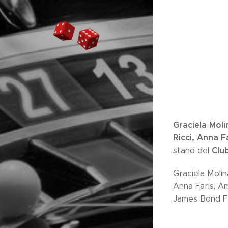
Graciela Moli
Ricci, Anna 
Clu
stand del
Graciela Molin
Anna Faris, A
James Bond Fr