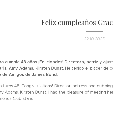
Feliz cumpleaños Grac
22.10.2025
na cumple 48 años ¡Felicidades!
Directora, actriz y aju
Faris, Amy Adams, Kirsten Dunst
. He tenido el placer de 
b de Amigos de James Bond.
a turns 48. Congratulations! Director, actress and dubbing 
my Adams, Kirsten Dunst. I had the pleasure of meeting he
iends Club stand.