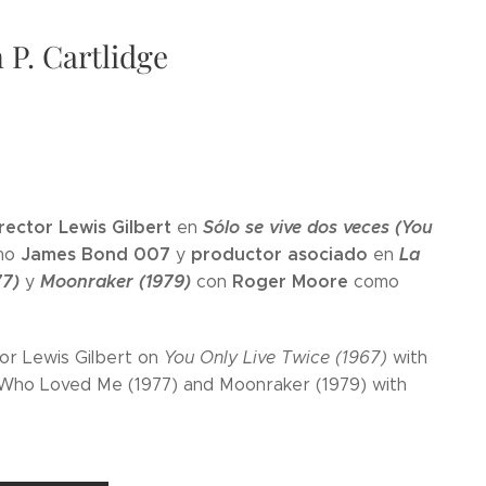
 P. Cartlidge
irector Lewis Gilbert
Sólo se vive dos veces (You
en
James Bond 007
productor asociado
La
mo
y
en
77)
Moonraker (1979)
Roger Moore
y
con
como
tor Lewis Gilbert on
You Only Live Twice (1967)
with
Who Loved Me (1977) and Moonraker (1979) with