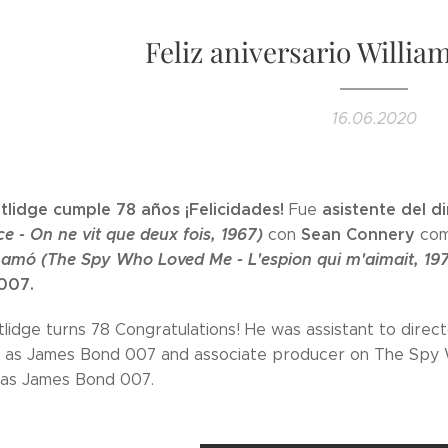
Feliz aniversario William
16.06.2020
rtlidge cumple 78 años ¡Felicidades!
asistente del d
Fue
ce - On ne vit que deux fois, 1967)
Sean Connery
con
co
 amó (The Spy Who Loved Me - L'espion qui m'aimait, 19
007.
tlidge turns 78 Congratulations! He was assistant to direc
 as James Bond 007 and associate producer on The Spy 
as James Bond 007.