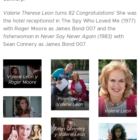
Valerie Therese Leon turns 82 Congratulations
' She was
the
hotel receptionist
in The Spy Who Loved Me (1977)
with Roger Moore as James Bond 007 and the
fisherwoman
in
Never Say Never Again (1983)
with
Sean Connery as James Bond 007.
Valerie Leon y
Roger Moore
Francesc y
Valerie Leon
Valerie Leon
Sean Connery
y Valerie Leon