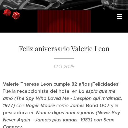
Feliz aniversario Valerie Leon
12.11.2025
Valerie Therese Leon cumple 82 años ¡Felicidades'
recepcionista del hotel
La espía que me
Fue la
en
amó (The Spy Who Loved Me - L'espion qui m'aimait,
1977)
Roger Moore
James
Bond 007
con
como
y la
pescadora
Nunca digas nunca jamás (Never Say
en
Never Again - Jamais plus jamais, 1983) con Sean
Connery.