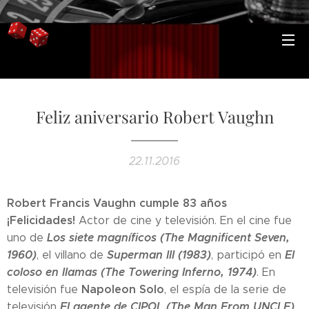
Feliz aniversario Robert Vaughn
22.11.2016
Robert Francis Vaughn cumple 83 años
¡Felicidades!
Actor de cine y televisión. En el cine fue
Los siete magníficos (The Magnificent Seven,
uno de
1960)
Superman III (1983)
El
, el villano de
, participó en
coloso en llamas (The Towering Inferno, 1974)
. En
Napoleon Solo
televisión fue
, el espía de la serie de
El agente de CIPOL (The Man From UNCLE)
televisión