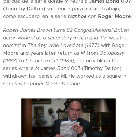
M
James
Bond
007
película de la serie dónde
retira a
(Timothy Dalton)
su licencia para matar. Trabajó,
Ivanhoe
Roger Moore
como escudero, en la serie
con
.
Robert James Brown turns 82 Congratulations! British
actor worked as a secondary in film and TV
, was the
admiral
in
The Spy Who Loved Me (1977)
with Roger
Moore and years later return as
M
from
Octopussy
(1983)
to
Licence to kill (1989)
, the only film in the
series where
M
James
Bond
007 (Timothy Dalton)
withdrawn his license to kill. He worked as a squire in
series with
Roger Moore
Ivanhoe
.