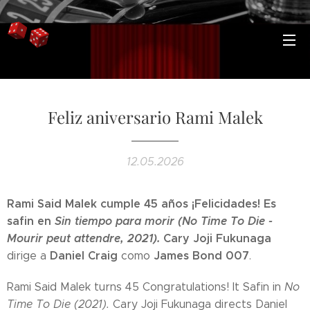
Feliz aniversario Rami Malek
12.05.2026
Rami Said Malek cumple 45 años ¡Felicidades! Es
safin en
Sin tiempo para morir (No Time To Die -
Mourir peut attendre, 2021).
Cary Joji Fukunaga
Daniel Craig
James Bond 007
dirige a
como
.
Rami Said Malek turns 45 Congratulations! It Safin in
No
Time To Die (2021).
Cary Joji Fukunaga directs Daniel