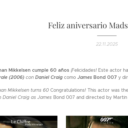
Feliz aniversario Mad
22.11.2025
man Mikkelsen cumple 60 años
¡Felicidades! Este actor h
ale (2006)
Daniel Craig
James
Bond 007
con
como
y dir
an Mikkelsen turns 60
Congratulations! This actor was th
h Daniel Craig as James
Bond 007 and directed by Martin