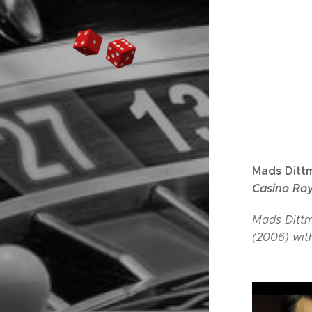
Mads Ditt
Casino Roy
Mads Dittm
(2006) wit