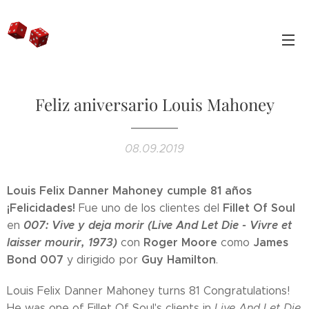
Feliz aniversario Louis Mahoney
08.09.2019
Louis Felix Danner Mahoney cumple 81 años
¡Felicidades!
Fillet Of Soul
Fue uno de los clientes del
007: Vive y deja morir (Live And Let Die - Vivre et
en
laisser mourir, 1973)
Roger Moore
James
con
como
Bond 007
Guy Hamilton
y dirigido por
.
Louis Felix Danner Mahoney turns 81 Congratulations!
He was one of Fillet Of Soul's clients in
Live And Let Die