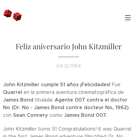
Feliz aniversario John Kitzmiller
04.12.1964
John Kitzmiller cumple 51 años ¡Felicidades!
Fue
Quarrel
en la primera aventura cinematográfica de
James Bond
Agente 007 contra el doctor
titulada:
No (Dr. No - James Bond contre docteur No, 1962)
Sean Connery
James
Bond 007.
con
como
John Kitzmiller turns 51 Congratulations! It was Quarrel
in the first James Bond adventure film titled
Dr. No