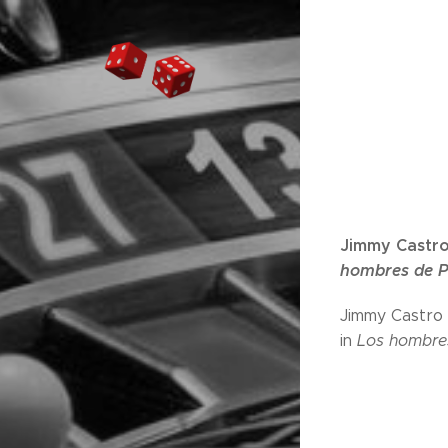
Jimmy Castro
hombres de Pa
Jimmy Castro 
in
Los hombres