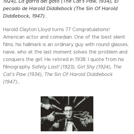
1924), La garra del gato (The Cat's Paw, 1934), El
pecado de Harold Diddlebock (The Sin Of Harold
Diddlebock, 1947)
...
Harold Clayton Lloyd turns 77 Congratulations!
American actor and comedian. One of the best silent
films, his hallmark is an ordinary guy with round glasses,
naive, who at the last moment solves the problem and
conquers the girl. He retired in 1938. I quote from his
filmography
Safety Last! (1923), Girl Shy (1924), The
Cat's Paw (1934), The Sin Of Harold Diddlebock
(1947)
...