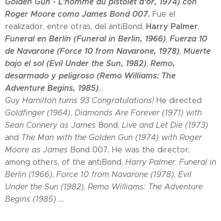
Golden Gun - L'homme au pistolet d'or, 1974) con
Roger Moore como James Bond 007.
Fue el
Harry Palmer
realizador, entre otras, del antiBond,
,
Funeral en Berlín (Funeral in Berlin, 1966)
Fuerza 10
,
de Navarone (Force 10 from Navarone, 1978)
Muerte
,
bajo el sol (Evil Under the Sun, 1982)
Remo,
,
desarmado y peligroso (Remo Williams: The
Adventure Begins, 1985)
...
Guy Hamilton turns 93 Congratulations!
He directed
Goldfinger (1964)
,
Diamonds Are Forever (1971) with
Sean Connery as James
Bond,
Live and Let Die (1973)
and
The Man with the Golden Gun (1974) with Roger
Moore as James
Bond 007
.
He was the director,
among others, of the antiBond,
Harry Palmer
,
Funeral in
Berlin (1966)
,
Force 10 from Navarone (1978)
,
Evil
Under the Sun (1982)
,
Remo Williams: The Adventure
Begins (1985) ...