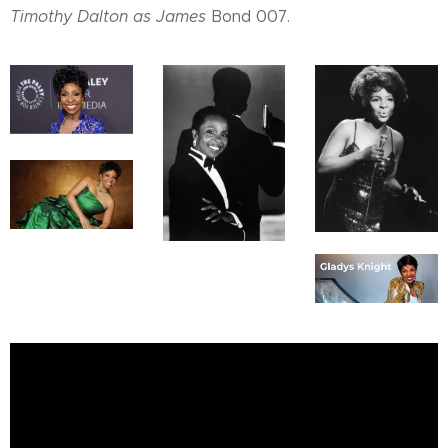
Timothy Dalton as James
Bond 007.