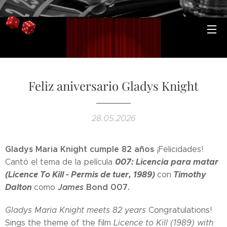
Feliz aniversario Gladys Knight
28.05.2026
Gladys Maria Knight cumple 82 años
¡Felicidades!
007: Licencia para matar
Cantó el tema de la película
(Licence To Kill - Permis de tuer, 1989)
Timothy
con
Dalton
James
Bond 007.
como
Gladys Maria Knight meets 82 years
Congratulations!
Sings the theme of the film
Licence to Kill (1989) with