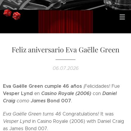
Feliz aniversario Eva Gaëlle Green
06.07.2026
Eva Gaëlle Green cumple 46 años
¡Felicidades! Fue
Vesper Lynd
Casino Royale (2006)
Daniel
en
con
Craig
James
Bond 007
como
.
Eva Gaëlle Green turns 46
Congratulations! It was
Vesper Lynd
in Casino Royale (2006) with Daniel Craig
as James Bond 007.