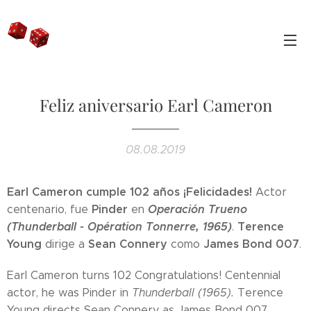
Feliz aniversario Earl Cameron
08.08.2019
Earl Cameron cumple 102 años ¡Felicidades!
Actor
Pinder
Operación Trueno
centenario, fue
en
(Thunderball - Opération Tonnerre, 1965)
Terence
.
Young
Sean Connery
James Bond 007
dirige a
como
.
Earl Cameron turns 102 Congratulations! Centennial
actor, he was Pinder in
Thunderball (1965).
Terence
Young directs Sean Connery as James Bond 007.