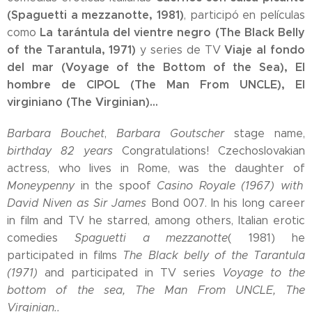
(Spaguetti a mezzanotte, 1981)
, participó en películas
La tarántula del vientre negro (The Black Belly
como
of the Tarantula, 1971)
Viaje al fondo
y series de TV
del mar (Voyage of the Bottom of the Sea), El
hombre de CIPOL (The Man From UNCLE), El
virginiano (The Virginian)...
Barbara Bouchet
,
Barbara Goutscher
stage name,
birthday 82 years
Congratulations! Czechoslovakian
actress, who lives in Rome, was the daughter of
Moneypenny
in the spoof
Casino Royale (1967) with
David Niven as Sir James
Bond 007. In his long career
in film and TV he starred, among others, Italian erotic
comedies
Spaguetti a mezzanotte
( 1981) he
participated in films
The Black belly of the Tarantula
(1971)
and participated in TV series
Voyage to the
bottom of the sea,
The Man From UNCLE, The
Virginian..