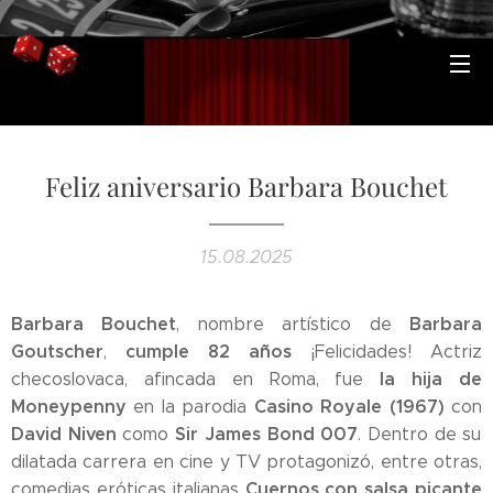
Feliz aniversario Barbara Bouchet
15.08.2025
Barbara Bouchet
Barbara
, nombre artístico de
Goutscher
cumple 82 años
,
¡Felicidades! Actriz
la hija de
checoslovaca, afincada en Roma, fue
Moneypenny
Casino Royale (1967)
en la parodia
con
David Niven
Sir James
Bond 007
como
. Dentro de su
dilatada carrera en cine y TV protagonizó, entre otras,
Cuernos con salsa picante
comedias eróticas italianas