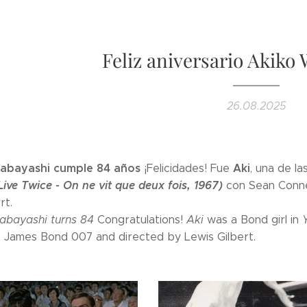
Feliz aniversario Akiko
26.08.2025
abayashi cumple 84 años
Aki
¡Felicidades! Fue
, una de l
Live Twice - On ne vit que deux fois, 1967)
con Sean Conn
rt.
bayashi turns 84
Congratulations!
Aki
was a Bond girl in
 James Bond 007 and directed by Lewis Gilbert.