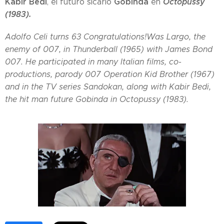
Kabir Bedi
Gobinda
Octopussy
, el futuro sicario
en
(1983).
Adolfo Celi
turns 63 Congratulations!
Was
Largo
, the
enemy of
007
, in
Thunderball (1965)
with
James Bond
007.
He participated in many Italian films, co-
productions, parody 007
Operation Kid Brother (1967)
and in the
TV
series
Sandokan
, along with
Kabir Bedi
,
the hit man future
Gobinda
in
Octopussy (1983).