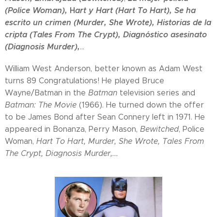
(Police Woman),
H
art y Hart (Hart To Hart), Se ha
escrito un crimen (Murder, She Wrote), Historias de la
cripta (Tales From The Crypt), Diagnóstico asesinato
(Diagnosis Murder),
...
William West Anderson, better known as Adam West
turns 89 Congratulations! He played Bruce
Wayne/Batman in the
Batman
television series and
Batman: The Movie
(1966). He turned down the offer
to be James Bond after Sean Connery left in 1971. He
appeared in Bonanza, Perry Mason,
Bewitched
, Police
Woman,
Hart To Hart, Murder, She Wrote, Tales From
The Crypt, Diagnosis Murder,...