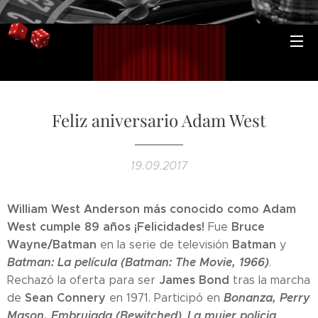
Feliz aniversario Adam West
19.09.2017
William West Anderson más conocido como Adam
West cumple 89 años ¡Felicidades!
Bruce
Fue
Wayne/Batman
Batman
en la serie de televisión
y
Batman: La película (Batman: The Movie, 1966)
.
James Bond
Rechazó la oferta para ser
tras la marcha
Sean Connery
Bonanza, Perry
de
en 1971. Participó en
Mason,
Embrujada (Bewitched)
La mujer policia
,