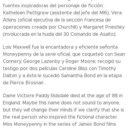
fuentes inspiradoras del personaje de ficción:
Katheleen Pettigrew (asistente del jefe del MI6), Vera
Atkins (oficial ejecutiva de la sección francesa de
operaciones creada por Churchill) y Margaret Priestley
(involucrada en la huida del 30 Comando de Asalto).
Lois Maxwell fue la encantadora y eficiente señorita
Moneypenny, de la serie oficial, que coqueteó con Sean
Connery, George Lazenby y Roger Moore; recogió su
testigo por dos películas Caroline Bliss con Timothy
Dalton y a ésta le sucedió Samantha Bond en la etapa
de Pierce Brosnan .
Dame Victoire Paddy Ridsdale died at the age of 88 in
England. Maybe this name does not sound to anyone,
but they will change their minds if we clarify that she is
the real person who inspired the fictional character
Miss Moneypenny in the series of James Bond films