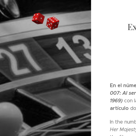
Ex
En el núme
007: Al se
1969)
con l
artículo
do
In the num
Her Majesty