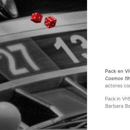
Pack en VH
Cosmos 19
actores c
Pack in VHS
Barbara Bai