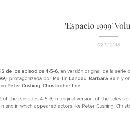
'Espacio 1999' Vo
02.12.2018
S de los episodios 4-5-6
, en versión original, de la serie
99)
Martin Landau
Barbara Bain
. protagonizada por
,
y en
Peter Cushing
Christopher Lee
omo
,
...
 of the episodes 4-5-6, in original version, of the televisi
n and in which appeared actors like Peter Cushing, Christo