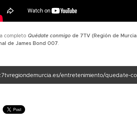
Quédate conmigo
de 7TV (Región de Murcia)
ma completo
nal de James
Bond 007
.
.7tvregiondemurcia.es/entretenimiento/quedate-c