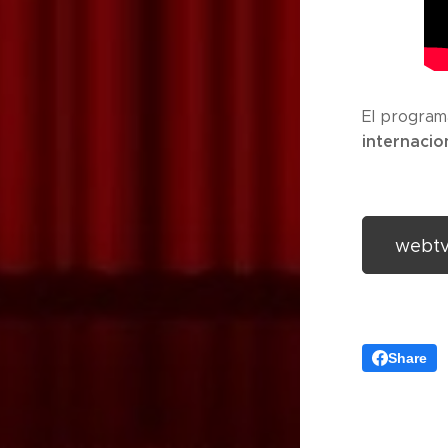
El progra
internacio
webtv
Share