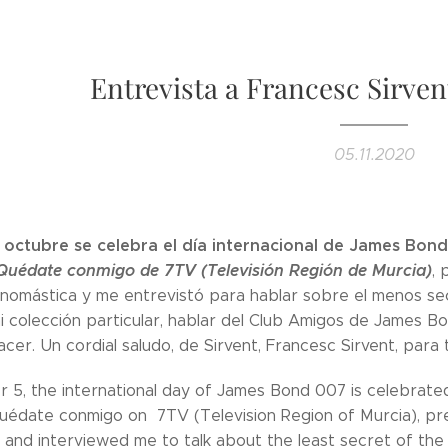
Entrevista a Francesc Sirven
05.11.2020
e octubre se celebra el día internacional de James Bon
Quédate conmigo de 7TV (Televisión Región de Murcia)
,
onomástica y me entrevistó para hablar sobre el menos se
i colección particular, hablar del Club Amigos de James 
cer. Un cordial saludo, de Sirvent, Francesc Sirvent, para 
 5, the international day of James Bond 007 is celebrate
édate conmigo on 7TV (Television Region of Murcia), pr
 and interviewed me to talk about the least secret of th