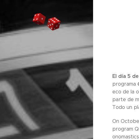
El día 5 d
programa
eco de la 
parte de m
Todo un pla
On October
program Qu
onomastics