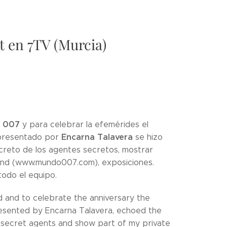
t en 7TV (Murcia)
d 007
y para celebrar la efemérides el
Encarna Talavera
 presentado por
se hizo
creto de los agentes secretos, mostrar
Bond (www.mundo007.com), exposiciones.
todo el equipo.
d and to celebrate the anniversary the
esented by Encarna Talavera, echoed the
e secret agents and show part of my private