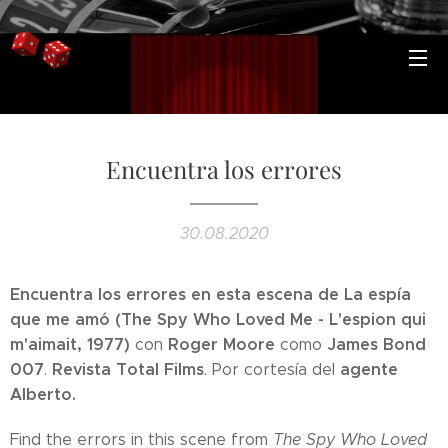
Encuentra los errores
30.08.2020
Encuentra los errores en esta escena de La espía
que me amó (The Spy Who Loved Me - L'espion qui
m'aimait, 1977)
Roger Moore
James Bond
con
como
007
Revista
Total Films
agente
.
. Por cortesía del
Alberto.
Find the errors in this scene from
The Spy Who Loved