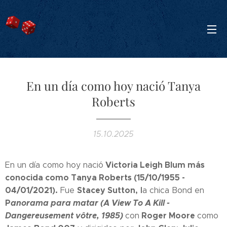
En un día como hoy nació Tanya
Roberts
15.10.2025
Victoria Leigh Blum más
En un día como hoy nació
conocida como Tanya Roberts (15/10/1955 -
04/01/2021).
Stacey Sutton
, l
Fue
a chica Bond en
P
anorama para matar (A View To A Kill -
Dangereusement vôtre, 1985)
Roger Moore
con
como