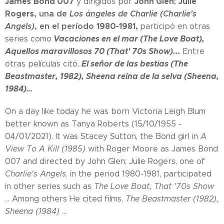
James
Bond 007
John Glen
;
Julie
y dirigidos por
Rogers
, una de
Los ángeles de Charlie (Charlie's
Angels)
, en el período
1980-1981,
participó en otras
Vacaciones en el mar (The Love Boat),
series como
Aquellos maravillosos 70 (That' 70s Show)...
Entre
El señor de las bestias (The
otras películas citó,
Beastmaster, 1982), Sheena reina de la selva (Sheena,
1984)
...
On a day like today he was born
Victoria Leigh Blum
better known as Tanya Roberts (15/10/1955 -
04/01/2021). It was Stacey Sutton, the Bond girl in
A
View To A Kill (
1985)
with Roger Moore as James Bond
007 and directed by John Glen; Julie Rogers, one of
Charlie's Angels
, in the period 1980-1981, participated
in other series such as
The Love Boat, That '70s Show
... Among others He cited films,
The Beastmaster (1982),
Sheena (1984)
...