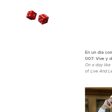
En un día co
007: Vive y d
On a day like
of
Live And L