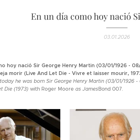
En un día como hoy nació S
03.01.2026
mo hoy nació Sir George Henry Martin (03/01/1926 - 0
eja morir (Live And Let Die - Vivre et laisser mourir, 19
 today he was born Sir George Henry Martin (03/01/1926 -
et Die (1973)
with Roger Moore
as James
Bond 007.