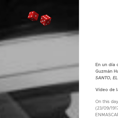
En un día
Guzmán Hu
SANTO, EL
Vídeo de l
On this da
(23/09/1917
ENMASCAR