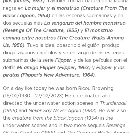
plus jamais, 1983)
. También fue la criatura de la laguna
La mujer y el monstruo (Creature From The
negra en
Black Lagoon, 1954)
en las escenas submarinas y en
La venganza del hombre monstruo
dos secuelas más
(Revenge Of The Creature, 1955)
El monstruo
y
camina entre nosotros (The Creature Walks Among
Us, 1956)
. Tuvo la idea, coescribió el guión, produjo,
dirigió algunos capítulos y se encargó de las escenas
Flipper
submarinas de la serie
. y de las películas con el
Mi amigo Flipper (Flipper, 1963)
Flipper y los
delfín
y
piratas (Flipper's New Adventure, 1964).
On a day like today he was born Ricou Browning
(16/02/1930 - 27/02/2023) He coordinated and
directed the underwater action scenes in
Thunderball
(1965)
and
Never Say Never Again (1983)
. He was also
the
creature from the black lagoon (1954)
in the
underwater scenes and in two more sequels
Revenge
Of The Creature (1955)
and
The Creature Walks Among