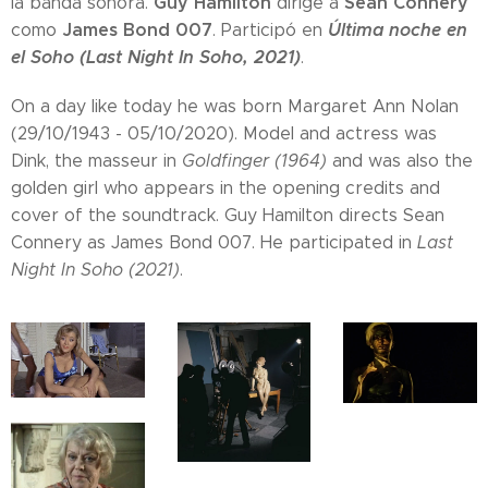
Guy Hamilton
Sean Connery
la banda sonora.
dirige a
James Bond 007
Última noche en
como
. Participó en
el Soho (Last Night In Soho, 2021)
.
On a day like today he was born Margaret Ann Nolan
(29/10/1943 - 05/10/2020). Model and actress was
Dink, the masseur in
Goldfinger (1964)
and was also the
golden girl who appears in the opening credits and
cover of the soundtrack. Guy Hamilton directs Sean
Connery as James Bond 007. He participated in
Last
Night In Soho (2021)
.