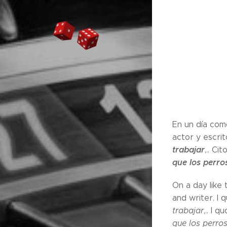
En un día com
actor y escrit
trabajar
,.. Ci
que los perro
On a day like 
and writer. I 
trabajar
,.. I 
que los perro