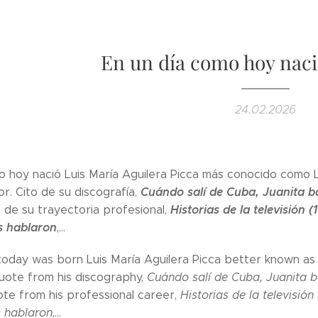
En un día como hoy naci
24.02.2026
o hoy nació Luis María Aguilera Picca más conocido como L
Cuándo salí de Cuba, Juanita b
or. Cito de su discografía,
Historias de la televisión (
to de su trayectoria profesional,
s hablaron
,...
today was born Luis ´María Aguilera Picca better known as 
quote from his discography,
Cuándo salí de Cuba, Juanita b
quote from his professional career,
Historias de la televisión 
s hablaron
,...