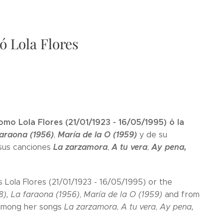
ó Lola Flores
mo Lola Flores (21/01/1923 - 16/05/1995) ó la
faraona (1956)
María de la O (1959)
,
y de su
La zarzamora
A tu vera
Ay pena,
sus canciones
,
,
 Lola Flores (21/01/1923 - 16/05/1995) or the
8),
La faraona (1956)
,
María de la O (1959)
and from
among her songs
La zarzamora
,
A tu vera
,
Ay pena,