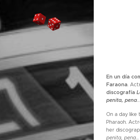
En un día co
Faraona
. Act
discografía
L
penita, pena
...
On a day like
Pharaoh. Actr
her discogra
penita, pena
...