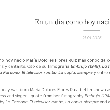
En un día como hoy naci
21.01.2026
mo hoy nació María Dolores Flores Ruiz más conocida co
filmografía
Embrujo (1948)
La 
riz y cantante, Cito de su
,
a Faraona
El televisor rumba
La copla, siempre
,
,
y entre 
 today was born María Dolores Flores Ruiz, better known as
ess and singer, I quote from her filmography
Embrujo (194
phy
La Faraona
,
El televisor rumba
,
La copla
, siempre
and 