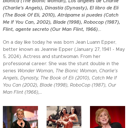
biónica (The Bionic woman), Los ángeles de Charlie
(Charlie's Angels), Dinastía (Dynasty), El libro de Eli
(The Book Of Eli, 2010), Atrápame si puedes (Catch
Me If You Can, 2002), Blade (1998), Robocop (1987),
Flint, agente secreto (Our Man Flint, 1966)
,...
On a day like today he was born Jean Luann Epper,
better known as Jeannie Epper (January 27, 1941 - May
5, 2024). Actress and stuntwoman. From her
professional career: She was the stunt double in the
series
Wonder Woman, The Bionic Woman, Charlie's
Angels, Dynasty, The Book of Eli (2010), Catch Me If
You Can (2002), Blade (1998), RoboCop (1987), Our
Man Flint (1966),
...