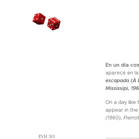
En un día co
aparece en la 
escapada (À bo
Mississipi, 1
On a day like
appear in the 
(1960), Pierrot
INICIO