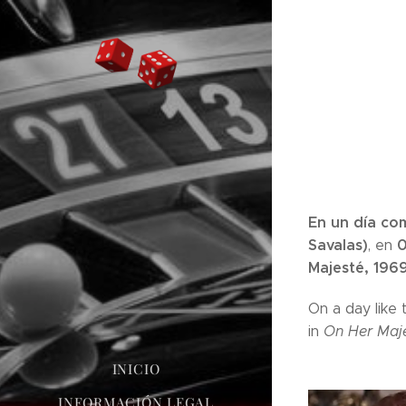
En un día com
Savalas)
0
, en
Majesté, 196
On a day like 
in
On Her Maje
INICIO
INFORMACIÓN LEGAL