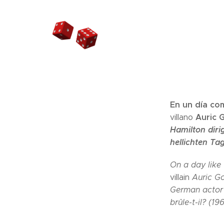
En un día co
Auric 
villano
Hamilton dir
hellichten Tag
On a day like
villain
Auric Go
German actor 
brûle-t-il? (196