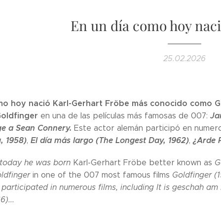
En un día como hoy naci
25.02.2026
mo hoy nació Karl-Gerhart Fröbe más conocido como
G
Goldfinger
Ja
en una de las películas más famosas de 007:
ige a Sean Connery.
Este actor alemán participó en numeros
, 1958)
El día más largo (The Longest Day, 1962)
¿Arde P
,
,
 today he was born
Karl-Gerhart Fröbe better known as
Ge
ldfinger
in one of the 007 most famous films
Goldfinger (
participated in numerous films, including
It is geschah am 
6)...