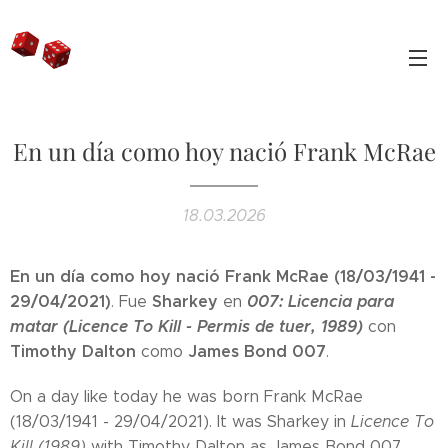
En un día como hoy nació Frank McRae
18.03.2026
En un día como hoy nació Frank McRae (18/03/1941 -
29/04/2021)
Sharkey
007: Licencia para
. Fue
en
matar (Licence To Kill - Permis de tuer, 1989)
con
Timothy Dalton
James Bond 007
como
.
On a day like today he was born Frank McRae
(18/03/1941 - 29/04/2021). It was Sharkey in
Licence To
Kill (1989)
with Timothy Dalton as James Bond 007.