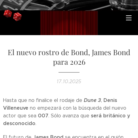
El nuevo rostro de Bond, James Bond
para 2026
17.10.2025
Dune 3
Denis
Hasta que no finalice el rodaje de
,
Villeneuve
no empezará con la búsqueda del nuevo
007
será británico y
actor que sea
. Sólo avanza que
desconocido
.
James Bond
El futuro de
se encuentra en el guión