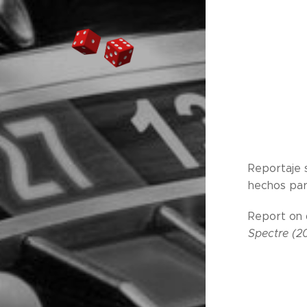
Reportaje 
hechos par
Report on d
Spectre (2