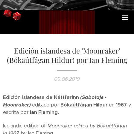
Edición islandesa de 'Moonraker'
(Bókaútfágan Hildur) por Ian Fleming
05.06.2019
Edición islandesa de Náttfarinn
(Sabotaje -
Moonraker)
Bókaútfágan Hildur
1967
editada por
en
y
Ian Fleming
.
escrita por
Icelandic edition of
Moonraker edited by Bókaútfágan
in 1967
by Ian Fleming.