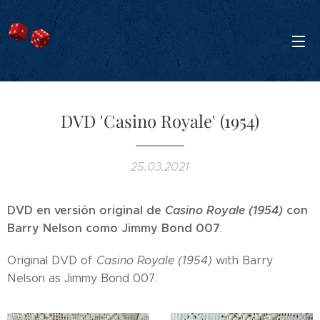
DVD 'Casino Royale' (1954)
25.03.2021
DVD en versión original de
Casino Royale (1954)
con
Barry Nelson como Jimmy Bond 007
.
Original DVD of
Casino Royale (1954)
with Barry
Nelson as Jimmy Bond 007.