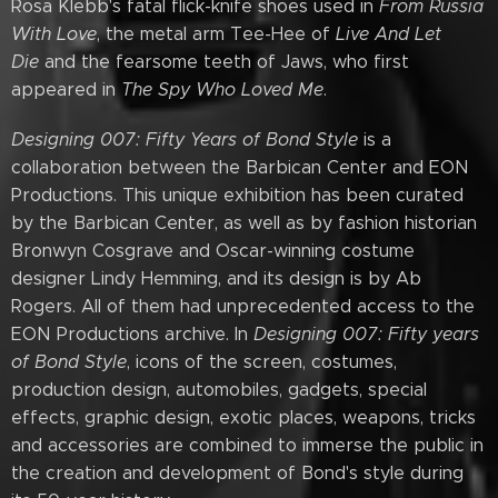
Rosa Klebb's fatal flick-knife shoes used in
From Russia
With Love
, the metal arm Tee-Hee of
Live And Let
Die
and the fearsome teeth of Jaws, who first
appeared in
The Spy Who Loved Me
.
Designing 007: Fifty Years of Bond Style
is a
collaboration between the Barbican Center and EON
Productions. This unique exhibition has been curated
by the Barbican Center, as well as by fashion historian
Bronwyn Cosgrave and Oscar-winning costume
designer Lindy Hemming, and its design is by Ab
Rogers. All of them had unprecedented access to the
EON Productions archive. In
Designing 007: Fifty years
of Bond Style
, icons of the screen, costumes,
production design, automobiles, gadgets, special
effects, graphic design, exotic places, weapons, tricks
and accessories are combined to immerse the public in
the creation and development of Bond's style during