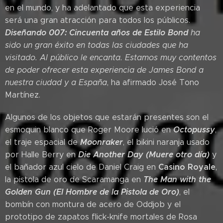
en el mundo, y ha adelantado que esta experiencia
será una gran atracción para todos los públicos.
Diseñando 007: Cincuenta años de Estilo Bond
ha
sido un gran éxito en todas las ciudades que ha
visitado. Al público le encanta. Estamos muy contentos
de poder ofrecer esta experiencia de James Bond a
nuestra ciudad y a España
, ha afirmado José Tono
Martínez.
Algunos de los objetos que estarán presentes son el
Octopussy
esmoquin blanco que Roger Moore lució en
,
Moonraker
el traje espacial de
, el bikini naranja usado
Die Another Day (Muere otro día)
por Halle Berry en
y
Casino Royale
el bañador azul cielo de Daniel Craig en
,
The Man with the
la pistola de oro de Scaramanga en
Golden Gun (El Hombre de la Pistola de Oro)
, el
bombín con montura de acero de Oddjob y el
prototipo de zapatos flick-knife mortales de Rosa