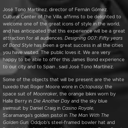
José Tono Martínez, director of Fernán Gómez.
Cultural Center of the Villa, affirms to be delighted to
welcome one of the great icons of style in the world,
and has anticipated that this experience will be a great
attraction for all audiences.
Designing 007: Fifty years
of Bond Style
has been a great success in all the cities
you have visited. The public loves it. We are very
happy to be able to offer this James Bond experience
to our city and to Spain , said José Tono Martínez.
Some of the objects that will be present are the white
tuxedo that Roger Moore wore in
Octopussy
, the
space suit of
Moonraker,
the orange bikini worn by
Halle Berry in
Die Another Day
and the sky blue
swimsuit by Daniel Craig in
Casino Royale
,
Scaramanga's golden pistol in
The Man With The
Golden Gun
, Oddjob's steel-framed bowler hat and