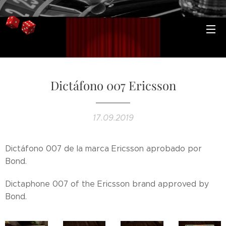
Dictáfono 007 Ericsson
17.09.2019
Dictáfono 007 de la marca Ericsson aprobado por
Bond.
Dictaphone 007 of the Ericsson brand approved by
Bond.