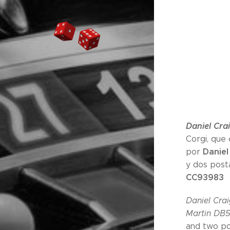
Daniel Crai
Corgi, que
Daniel
por
y dos post
CC93983
Daniel Crai
Martin DB
and two po