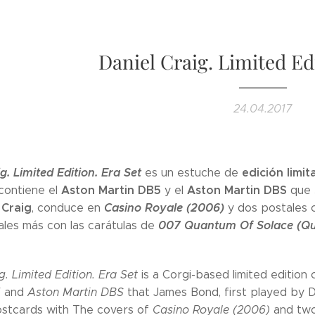
Daniel Craig. Limited Edi
24.04.2017
g. Limited Edition. Era Set
edición limi
es un estuche de
Aston Martin DB5
Aston Martin DBS
 contiene el
y el
que
 Craig
Casino Royale (2006)
, conduce en
y dos postales c
007 Quantum Of Solace (Qu
ales más con las carátulas de
g. Limited Edition. Era Set
is a Corgi-based limited edition
5
and
Aston Martin DBS
that James Bond, first played by Da
stcards with The covers of
Casino Royale (2006)
and two