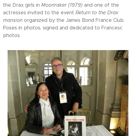
the Drax girls in
Moonraker (1979)
and one of the
actresses invited to the event
Return to the Drax
mansion
organized by the James Bond France Club.
Poses in photos, signed and dedicated to Francesc
photos.