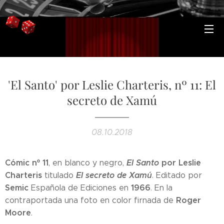
'El Santo' por Leslie Charteris, nº 11: El
secreto de Xamú
08.10.2018
Cómic nº 11
El Santo
por Leslie
, en blanco y negro,
Charteris
El secreto de Xamú
titulado
. Editado por
Semic
1966
Española de Ediciones en
. En la
Roger
contraportada una foto en color firnada de
Moore
.