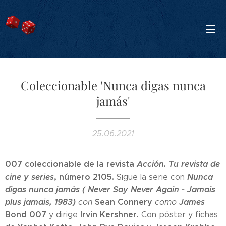
Coleccionable 'Nunca digas nunca
jamás'
25.06.2021
007 coleccionable de la revista
Acción. Tu revista de
cine y series
, número 2105.
Nunca
Sigue la serie con
digas nunca jamás
( Never Say Never Again - Jamais
plus jamais,
1983)
Sean Connery
James
con
como
Bond 007
Irvin Kershner.
y dirige
Con póster y fichas