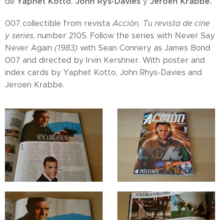
Yaphet Kotto
John Rys-Davies
Jeroen Krabbe.
de
,
y
007 collectible from revista
Acción. Tu revista de cine
y series
, number 2105. Follow the series with Never Say
Never Again
(1983)
with Sean Connery as James Bond
007 and directed by Irvin Kershner. With poster and
index cards by Yaphet Kotto, John Rhys-Davies and
Jeroen Krabbe.