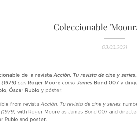
Coleccionable 'Moonra
03.03.2021
ionable de la revista
Acción. Tu revista de cine y series
(
1979)
Roger Moore
James
Bond 007
con
como
y dirig
bio
Óscar Rubio
,
y póster.
tible from revista
Acción. Tu revista de cine y series
, numbe
(1979)
with Roger Moore as James Bond 007 and directed 
ar Rubio and poster.