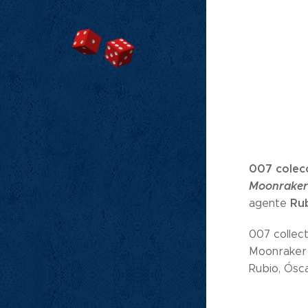
007 colecc
Moonraker
Ru
agente
007 collec
Moonraker
Rubio, Ósc