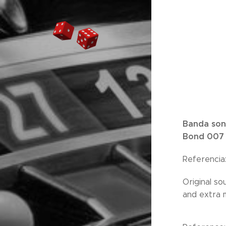
Banda son
Bond 007 
Referencia
Original s
and extra m