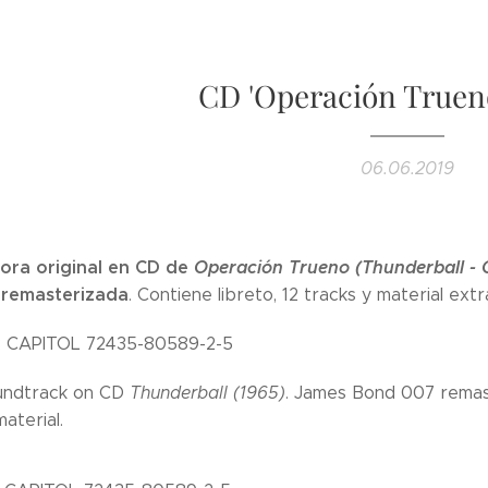
CD 'Operación Trueno'
06.06.2019
ora original en CD de
Operación Trueno (Thunderball - 
remasterizada
. Contiene libreto, 12 tracks y material extr
: CAPITOL 72435-80589-2-5
oundtrack on CD
Thunderball (1965)
. James Bond 007 remast
aterial.