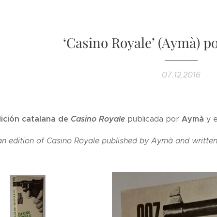
‘Casino Royale’ (Aymà) p
07.12.2016
ición catalana de
Casino Royale
Aymà
publicada por
y e
an edition of Casino Royale published by Aymà and written