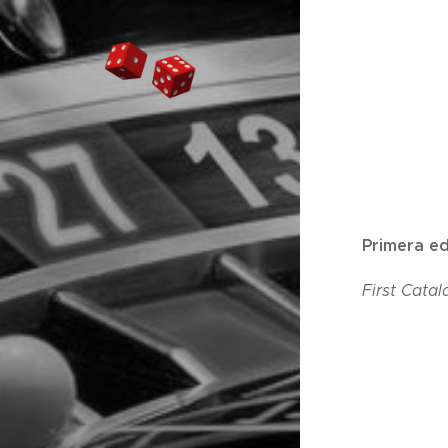
Primera ed
First Catal